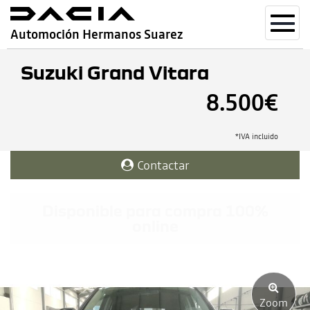
Toggl
Automoción Hermanos Suarez
navig
Suzuki Grand Vitara
8.500€
*IVA incluido
Contactar
Disponible para compra 100%
online
Zoom