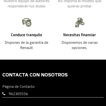
Nuestro equipo de asesores
No importa el modelo que
responderán tus dudas
quieras probar
Conduce tranquilo
Necesitas financiar
Dispones de la garantía de
Disponemos de varias
Renault
opciones.
CONTACTA CON NOSOTROS
Página de Contacto
962305556