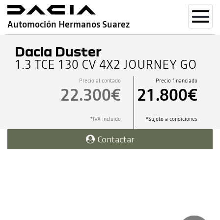
Toggl
Automoción Hermanos Suarez
navig
Dacia Duster
1.3 TCE 130 CV 4X2 JOURNEY GO
Precio al contado
Precio financiado
22.300€
21.800€
*IVA incluido
*Sujeto a condiciones
Contactar
Disponible para compra 100%
online